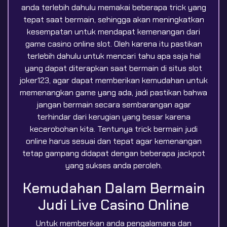
anda terlebih dahulu memakai beberapa trick yang
tepat saat bermain, sehingga akan meningkatkan
kesempatan untuk mendapat kemenangan dari
game casino online slot. Oleh karena itu pastikan
terlebih dahulu untuk mencari tahu apa saja hal
yang dapat diterapkan saat bermain di situs slot
joker123, agar dapat memberikan kemudahan untuk
memenangkan game yang ada, jadi pastikan bahwa
jangan bermain secara sembarangan agar
terhindar dari kerugian yang besar karena
kecerobohan kita. Tentunya trick bermain judi
online harus sesuai dan tepat agar kemenangan
tetap gampang didapat dengan beberapa jackpot
yang sukses anda peroleh.
Kemudahan Dalam Bermain
Judi Live Casino Online
Untuk memberikan anda pengalamana dan