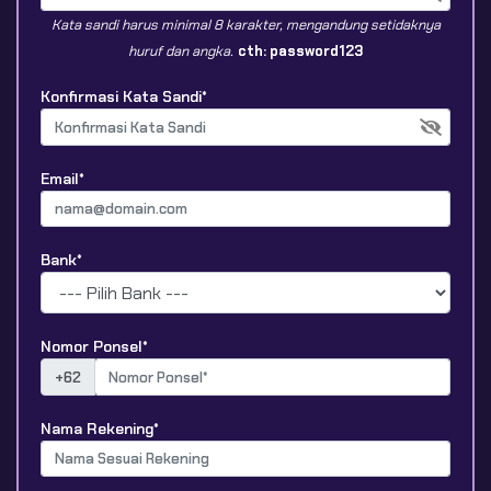
Kata sandi harus minimal 8 karakter, mengandung setidaknya
huruf dan angka.
cth: password123
Konfirmasi Kata Sandi*
Email*
Bank*
Nomor Ponsel*
+62
Nama Rekening*