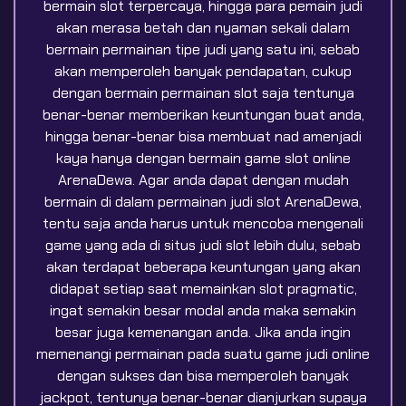
bermain slot terpercaya, hingga para pemain judi
akan merasa betah dan nyaman sekali dalam
bermain permainan tipe judi yang satu ini, sebab
akan memperoleh banyak pendapatan, cukup
dengan bermain permainan slot saja tentunya
benar-benar memberikan keuntungan buat anda,
hingga benar-benar bisa membuat nad amenjadi
kaya hanya dengan bermain game slot online
ArenaDewa. Agar anda dapat dengan mudah
bermain di dalam permainan judi slot ArenaDewa,
tentu saja anda harus untuk mencoba mengenali
game yang ada di situs judi slot lebih dulu, sebab
akan terdapat beberapa keuntungan yang akan
didapat setiap saat memainkan slot pragmatic,
ingat semakin besar modal anda maka semakin
besar juga kemenangan anda. Jika anda ingin
memenangi permainan pada suatu game judi online
dengan sukses dan bisa memperoleh banyak
jackpot, tentunya benar-benar dianjurkan supaya