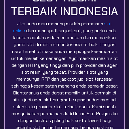
TERBAIK INDONESIA
Jika anda mau menang mudah permainan
slot
online
dan mendapatkan jackpot, yang perlu anda
lakukan adalah anda menemukan dan memainkan
game slot di mesin slot indonesia terbaik. Dengan
cara tersebut maka anda mempunyai kesempatan
untuk meraih kemenangan. Ayo! mainkan mesin slot
dengan RTP yang tinggi dan pilih provider dan agen
slot resmi yang tepat. Provider slots yang
mempunyai RTP dan jackpot judi slot terbesar
sehingga kesempatan menang anda semakin besar.
Diantaranya anda dapat memilih untuk bermain di
situs judi agen slot pragmatic yang sudah menjadi
salah satu provider slot terbaik dunia. Kami sudah
menyediakan permainan Judi Online Slot Pragmatic
dengan kualitas paling baik serta favorit bagi
pecinta slot online terpercaya, hingga pastinya