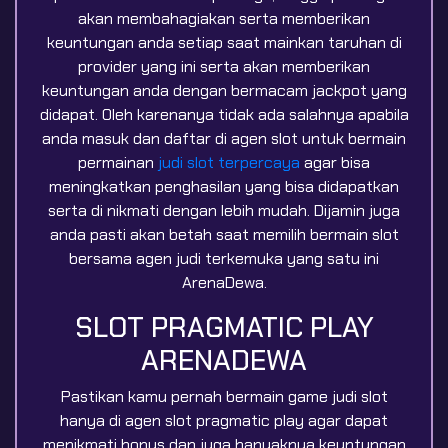
akan membahagiakan serta memberikan
keuntungan anda setiap saat mainkan taruhan di
provider yang ini serta akan memberikan
keuntungan anda dengan bermacam jackpot yang
didapat. Oleh karenanya tidak ada salahnya apabila
anda masuk dan daftar di agen slot untuk bermain
permainan
judi slot terpercaya
agar bisa
meningkatkan penghasilan yang bisa didapatkan
serta di nikmati dengan lebih mudah. Dijamin juga
anda pasti akan betah saat memilih bermain slot
bersama agen judi terkemuka yang satu ini
ArenaDewa.
SLOT PRAGMATIC PLAY
ARENADEWA
Pastikan kamu pernah bermain game judi slot
hanya di agen slot pragmatic play agar dapat
menikmati bonus dan juga banyaknya keuntungan