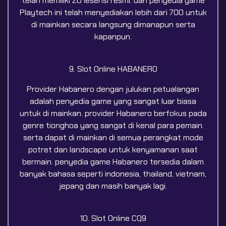
telah memiliki 20 lesensi resmi. dan penyedia game
Playtech ini telah menyediakan lebih dari 700 untuk
di mainkan secara langsung dimanapun serta
kapanpun.
9. Slot Online HABANERO
Provider Habanero dengan julukan petualangan
adalah penyedia game yang sangat luar biasa
untuk di mainkan. provider Habanero berfokus pada
genre tionghoa yang sangat di kenal para pemain.
serta dapat di mainkan di semua perangkat mode
potret dan landscape untuk kenyamanan saat
bermain. penyedia game Habanero tersedia dalam
banyak bahasa seperti indonesia, thailand, vietnam,
jepang dan masih banyak lagi.
10. Slot Online CQ9