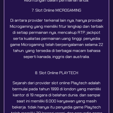
keuntungan dalam permainan anda.
7. Slot Online MICROGAMING
Di antara provider terkenal lain nya, hanya provider
Microgaming yang memiliki fitur lengkap dan terbaik
di setiap permainan nya, mencakup RTP, jackpot
serta kualiatas permainan uang tinggi. penyedia
game Microgaming telah berpengalaman selama 22
tahun. yang tersedia di berbagai macam bahasa
seperti kanada, inggris dan australia.
8. Slot Online PLAYTECH
Sejarah dari provider slot online Playtech adalah
bermulai pada tahun 1999 di london yang memiliki
kantor di 19 negara di belahan dunia. dan sampai
saat ini memiliki 6.000 karyawan yang masih
bekerja. tidak hanya itu penyedia game Playtech